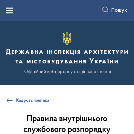
до
основного
Пошук
вмісту
Menu
Державна інспекція архітектури
та містобудування України
Офіційний вебпортал у стадії наповнення
Кадрова політика
Правила внутрішнього
службового розпорядку