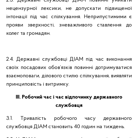
2.3. Державні службовці ДІАМ повинні уникати
нецензурної лексики, не допускати підвищеної
інтонації під час спілкування. Неприпустимими є
прояви зверхності, зневажливого ставлення до
колег та громадян.
2.4. Державні службовці ДІАМ під час виконання
своїх посадових обов’язків повинні дотримуватися
взаємоповаги, ділового стилю спілкування, виявляти
принциповість і витримку.
ІІІ. Робочий час і час відпочинку державного
службовця
3.1. Тривалість робочого часу державного
службовця ДІАМ становить 40 годин на тиждень.