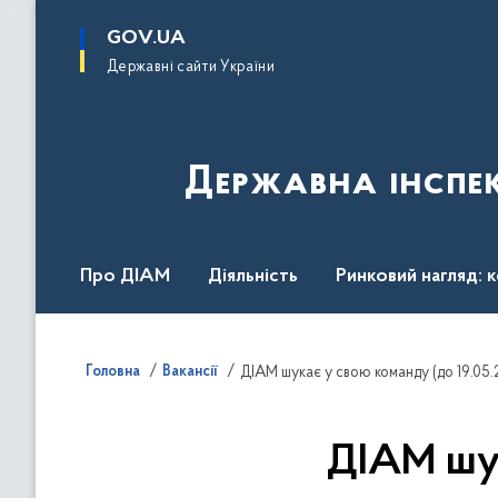
до
основного
GOV.UA
вмісту
Державні сайти України
Державна інспек
Про ДІАМ
Діяльність
Ринковий нагляд: 
Законодавство
Пресслужба
Контакти
Головна
Вакансії
ДІАМ шукає у свою команду (до 19.05.
ДІАМ шук