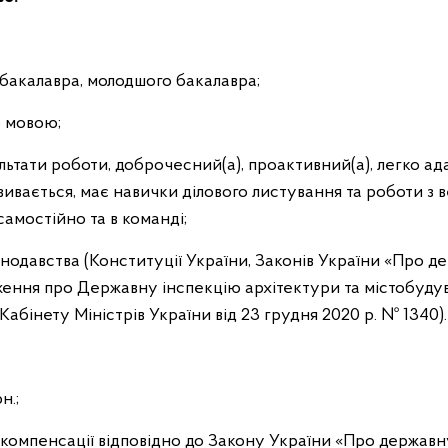
;
 бакалавра, молодшого бакалавра;
ю мовою;
зультати роботи, доброчесний(а), проактивний(а), легко ад
вивається, має навички ділового листування та роботи з
самостійно та в команді;
онодавства (Конституції України, Законів України «Про 
оження про Державну інспекцію архітектури та містобуду
бінету Міністрів України від 23 грудня 2020 р. № 1340)
н.;
а компенсації відповідно до Закону України «Про держав