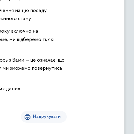
ачення на цю посаду
оєнного стану.
 року включно на
, ми відберемо ті, які
ось з Вами — це означає, що
дку ми зможемо повернутись
их даних.
Надрукувати