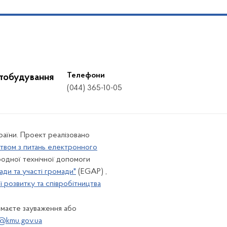
Телефони
стобудування
(044) 365-10-05
країни. Проект реалізовано
твом з питань електронного
одної технічної допомоги
ади та участі громади"
(EGAP) ,
 розвитку та співробітництва
 маєте зауваження або
@kmu.gov.ua