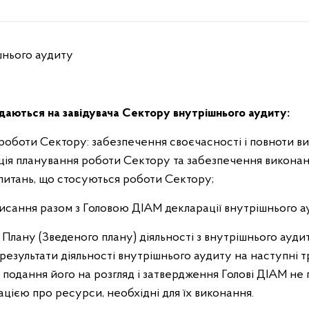
шнього аудиту
даються на завідувача Сектору внутрішнього аудиту:
я роботи Сектору: забезпечення своєчасності і повноти в
зація планування роботи Сектору та забезпечення викона
питань, що стосуються роботи Сектору;
дписання разом з Головою ДІАМ декларації внутрішнього а
лану (Зведеного плану) діяльності з внутрішнього аудиту
результати діяльності внутрішнього аудиту на наступні тр
а подання його на розгляд і затвердження Голові ДІАМ не
ацією про ресурси, необхідні для їх виконання.