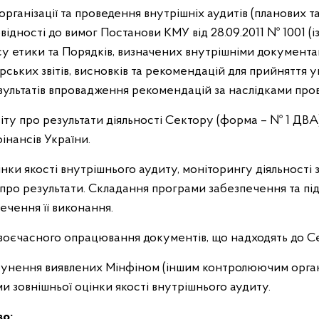
організації та проведення внутрішніх аудитів (планових т
ідності до вимог Постанови КМУ від 28.09.2011 № 1001 (із
су етики та Порядків, визначених внутрішніми документ
ських звітів, висновків та рекомендацій для прийняття у
ультатів впровадження рекомендацій за наслідками пров
віту про результати діяльності Сектору (форма – № 1 ДВА
фінансів України.
інки якості внутрішнього аудиту, моніторингу діяльності 
ро результати. Складання програми забезпечення та пі
ечення її виконання.
своєчасного опрацювання документів, що надходять до С
усунення виявлених Мінфіном (іншим контролюючим органо
и зовнішньої оцінки якості внутрішнього аудиту.
во: