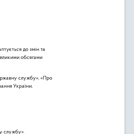
аптується до змін та
 великими обсягами
державну службу», «Про
вання України,
.
ну службу».