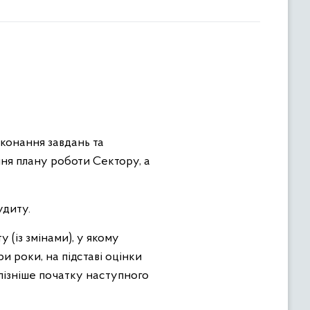
иконання завдань та
ння плану роботи Сектору, а
удиту.
 (із змінами), у якому
и роки, на підставі оцінки
 пізніше початку наступного