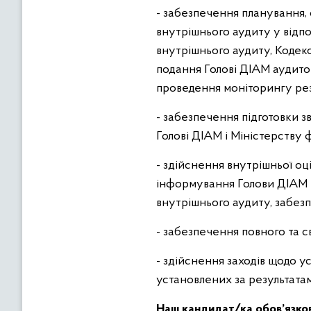
- забезпечення планування, 
внутрішнього аудиту у відпов
внутрішнього аудиту, Кодек
подання Голові ДІАМ аудитор
проведення моніторингу рез
- забезпечення підготовки з
Голові ДІАМ і Міністерству 
- здійснення внутрішньої оц
інформування Голови ДІАМ п
внутрішнього аудиту, забезп
- забезпечення повного та 
- здійснення заходів щодо 
установлених за результатам
Наш кандидат/ка обов’язко