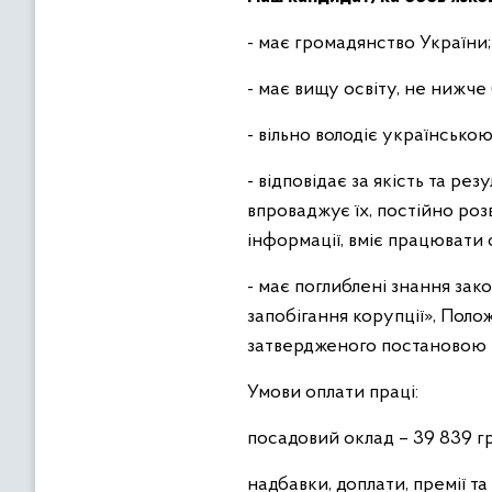
- має громадянство України
- має вищу освіту, не нижче
- вільно володіє українсько
- відповідає за якість та ре
впроваджує їх, постійно роз
інформації, вміє працювати 
- має поглиблені знання зак
запобігання корупції», Пол
затвердженого постановою Ка
Умови оплати праці:
посадовий оклад – 39 839 гр
надбавки, доплати, премії т