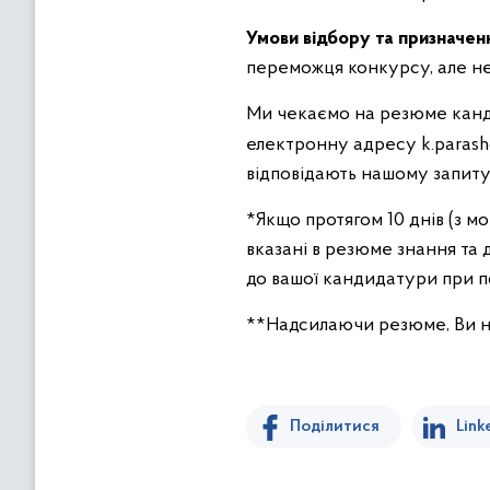
Умови відбору та призначен
переможця конкурсу, але не 
Ми чекаємо на резюме канд
електронну адресу k.parash
відповідають нашому запиту,
*Якщо протягом 10 днів (з м
вказані в резюме знання та 
до вашої кандидатури при п
**Надсилаючи резюме, Ви на
Поділитися
Link