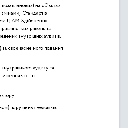
а позапланових) на об’єктах
 змінами), Стандартів
ами ДІАМ. Здійснення
правлінських рішень та
едених внутрішніх аудитів.
) та своєчасне його подання
з внутрішнього аудиту та
двищення якості
ектору.
м) порушень і недоліків,