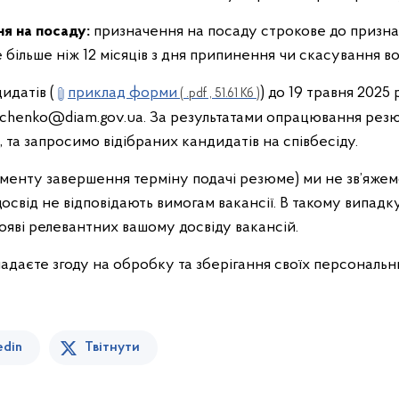
ня на посаду:
призначення на посаду строкове до призн
більше ніж 12 місяців з дня припинення чи скасування в
идатів (
приклад форми
) до 19 травня 2025
( .pdf , 51.61 Кб )
chenko@diam.gov.ua. За результатами опрацювання резюме
 та запросимо відібраних кандидатів на співбесіду.
оменту завершення терміну подачі резюме) ми не зв’яжем
досвід не відповідають вимогам вакансії. В такому випа
ояві релевантних вашому досвіду вакансій.
даєте згоду на обробку та зберігання своїх персональн
edin
Твітнути