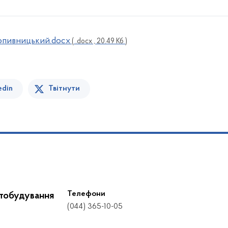
опивницький.docx
( .docx , 20.49 Кб )
edin
Твітнути
Телефони
стобудування
(044) 365-10-05