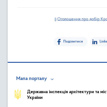
Оголошення про добір Кр
Поділитися
Link
Мапа порталу
Державна інспекція архітектури та мі
України