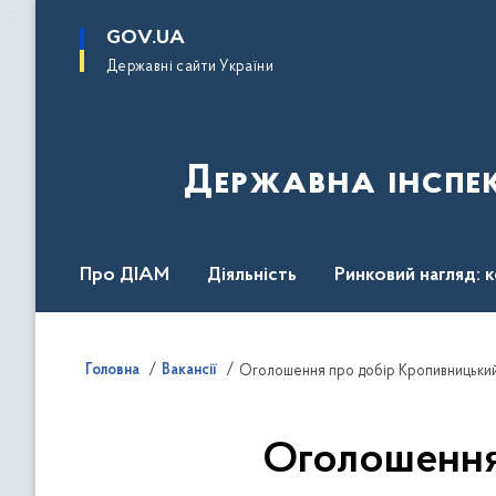
до
основного
GOV.UA
вмісту
Державні сайти України
Державна інспек
Про ДІАМ
Діяльність
Ринковий нагляд: 
Законодавство
Пресслужба
Контакти
Головна
Вакансії
Оголошення про добір Кропивницький
Оголошення