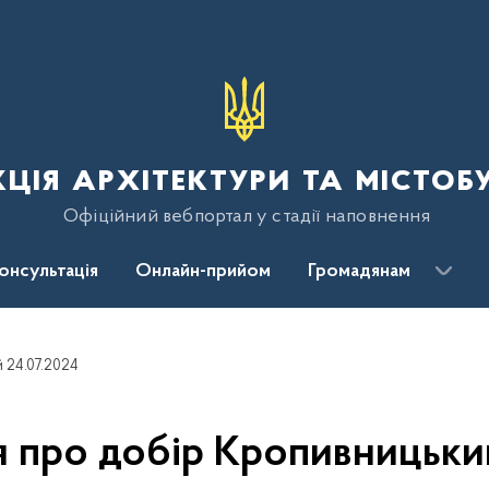
ція архітектури та містоб
Офіційний вебпортал у стадії наповнення
консультація
Онлайн-прийом
Громадянам
 24.07.2024
 про добір Кропивницький