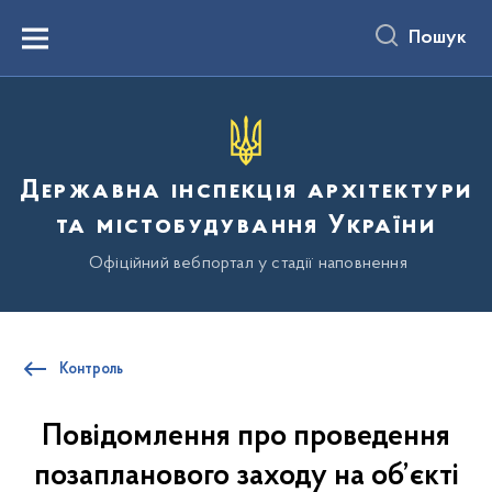
до
основного
Пошук
вмісту
Menu
Державна інспекція архітектури
та містобудування України
Офіційний вебпортал у стадії наповнення
Контроль
Повідомлення про проведення
позапланового заходу на об’єкті