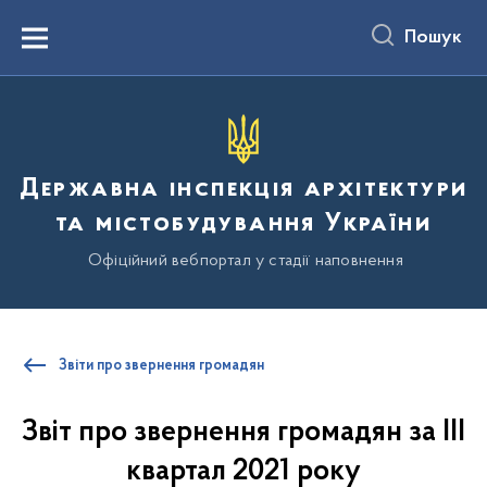
до
основного
Пошук
вмісту
Menu
Державна інспекція архітектури
та містобудування України
Офіційний вебпортал у стадії наповнення
Звіти про звернення громадян
Звіт про звернення громадян за ІІІ
квартал 2021 року