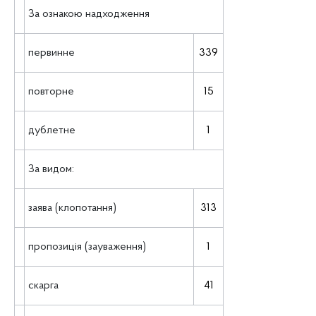
За ознакою надходження
первинне
339
повторне
15
дублетне
1
За видом:
заява (клопотання)
313
пропозиція (зауваження)
1
скарга
41