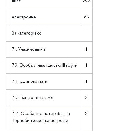
лист
292
електронне
63
За категорією:
7.1. Учасник війни
1
7.9. Особа з інвалідністю III групи
1
7.11. Одинока мати
1
7.13. Багатодітна сім'я
2
7.14. Особа, що потерпіла від
2
Чорнобильської катастрофи