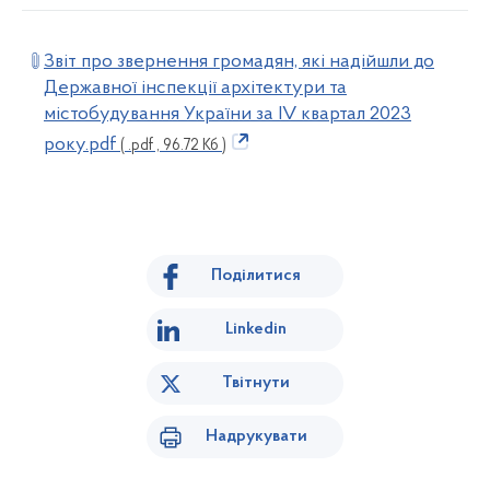
Звіт про звернення громадян, які надійшли до
Державної інспекції архітектури та
містобудування України за IV квартал 2023
року.pdf
( .pdf , 96.72 Кб )
Поділитися
Linkedin
Твітнути
Надрукувати