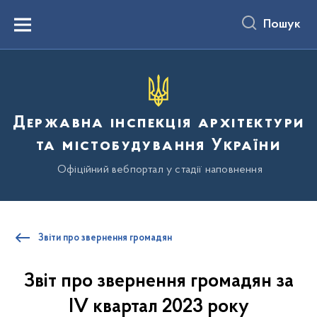
до
основного
Пошук
вмісту
Menu
Державна інспекція архітектури
та містобудування України
Офіційний вебпортал у стадії наповнення
Звіти про звернення громадян
Звіт про звернення громадян за
IV квартал 2023 року