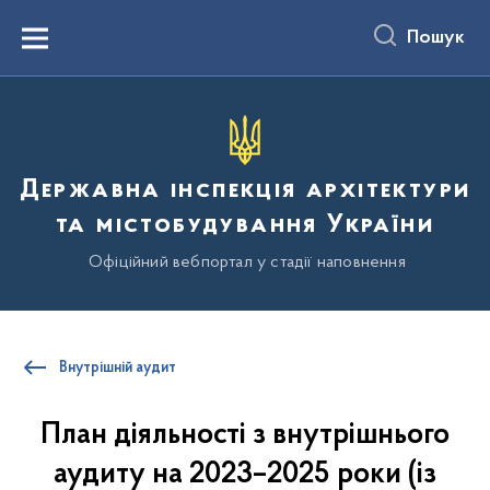
до
основного
Пошук
вмісту
Menu
Державна інспекція архітектури
та містобудування України
Офіційний вебпортал у стадії наповнення
Внутрішній аудит
План діяльності з внутрішнього
аудиту на 2023–2025 роки (із