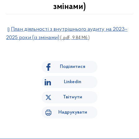
змінами)
План діяльності з внутрішнього аудиту на 2023–
2025 роки (із змінами)
( .pdf , 9.84 Мб )
Поділитися
Linkedin
Твітнути
Надрукувати