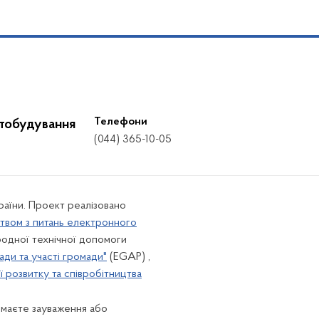
Телефони
стобудування
(044) 365-10-05
країни. Проект реалізовано
твом з питань електронного
одної технічної допомоги
ади та участі громади"
(EGAP) ,
 розвитку та співробітництва
 маєте зауваження або