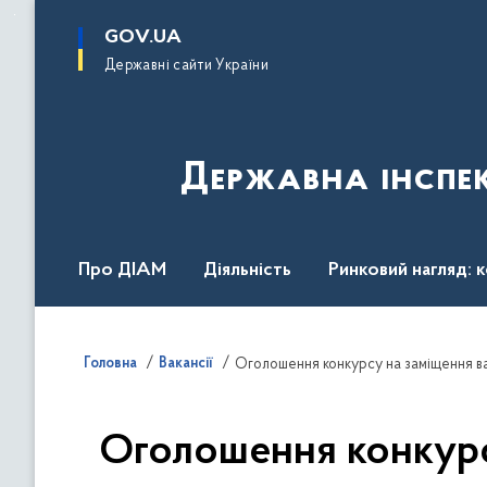
до
основного
GOV.UA
вмісту
Державні сайти України
Державна інспек
Про ДІАМ
Діяльність
Ринковий нагляд: 
Законодавство
Пресслужба
Контакти
Головна
Вакансії
Оголошення конкурсу на заміщення вак
Оголошення конкурсу