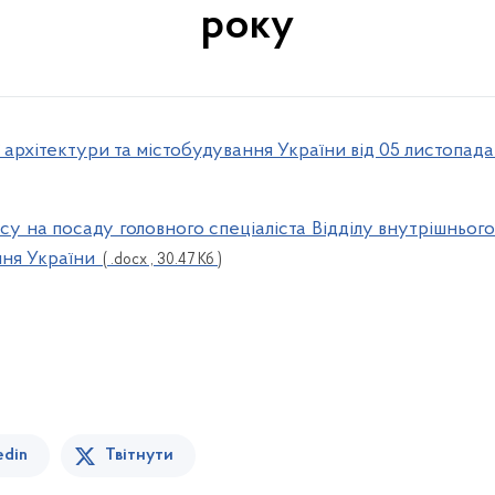
року
 архітектури та містобудування України від 05 листопад
у на посаду головного спеціаліста Відділу внутрішнього
ння України
( .docx , 30.47 Кб )
edin
Твітнути