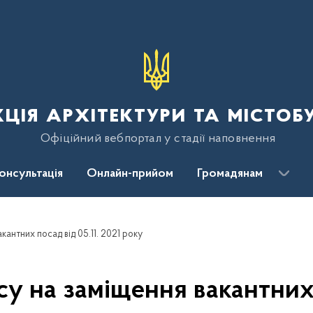
ція архітектури та містоб
Офіційний вебпортал у стадії наповнення
консультація
Онлайн-прийом
Громадянам
антних посад від 05.11. 2021 року
 на заміщення вакантних п