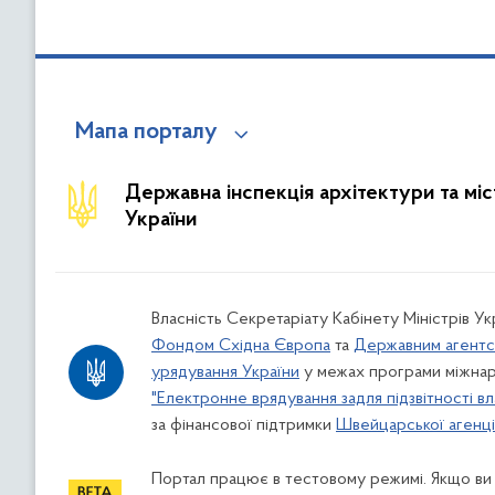
Мапа порталу
Державна інспекція архітектури та мі
України
Власність Секретаріату Кабінету Міністрів У
Фондом Східна Європа
та
Державним агентс
урядування України
у межах програми міжнар
"Електронне врядування задля підзвітності вл
за фінансової підтримки
Швейцарської агенції
Портал працює в тестовому режимі. Якщо ви