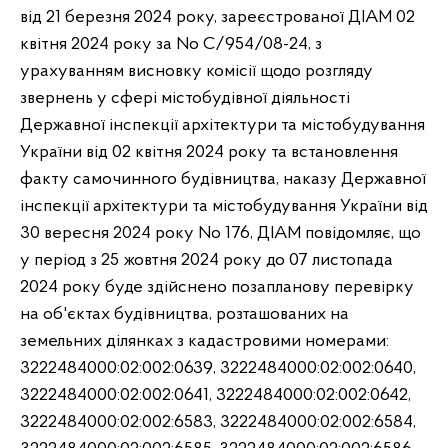
від 21 березня 2024 року, зареєстрованої ДІАМ 02
квітня 2024 року за No С/954/08-24, з
урахуванням висновку комісії щодо розгляду
звернень у сфері містобудівної діяльності
Державної інспекції архітектури та містобудування
України від 02 квітня 2024 року та встановлення
факту самочинного будівництва, наказу Державної
інспекції архітектури та містобудування України від
30 вересня 2024 року No 176, ДІАМ повідомляє, що
у період з 25 жовтня 2024 року до 07 листопада
2024 року буде здійснено позапланову перевірку
на об'єктах будівництва, розташованих на
земельних ділянках з кадастровими номерами:
3222484000:02:002:0639, 3222484000:02:002:0640,
3222484000:02:002:0641, 3222484000:02:002:0642,
3222484000:02:002:6583, 3222484000:02:002:6584,