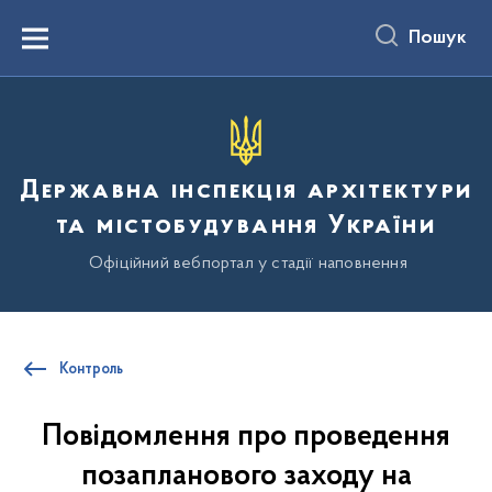
до
основного
Пошук
вмісту
Menu
Державна інспекція архітектури
та містобудування України
Офіційний вебпортал у стадії наповнення
Контроль
Повідомлення про проведення
позапланового заходу на