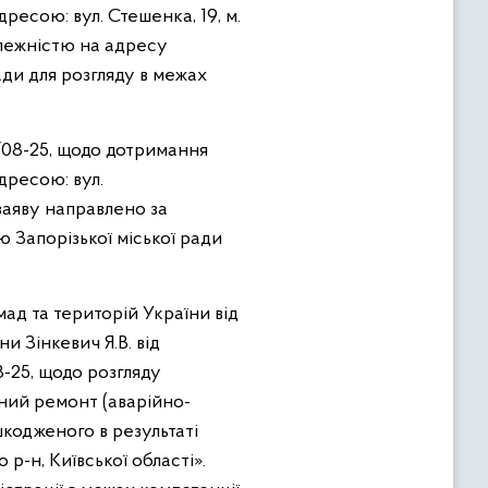
дресою: вул. Стешенка, 19, м.
алежністю на адресу
ади для розгляду в межах
/08-25, щодо дотримання
дресою: вул.
заяву направлено за
 Запорізької міської ради
ад та територій України від
и Зінкевич Я.В. від
-25, щодо розгляду
ьний ремонт (аварійно-
кодженого в результаті
 р-н, Київської області».