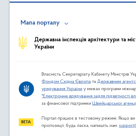
Мапа порталу
Державна інспекція архітектури та мі
України
Власність Секретаріату Кабінету Міністрів У
Фондом Східна Європа
та
Державним агентс
урядування України
у межах програми міжнар
"Електронне врядування задля підзвітності вл
за фінансової підтримки
Швейцарської агенції
Портал працює в тестовому режимі. Якщо ви
пропозиції, будь ласка, напишіть нам:
support