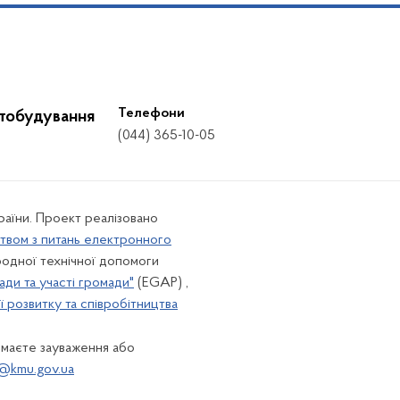
Телефони
стобудування
(044) 365-10-05
країни. Проект реалізовано
твом з питань електронного
одної технічної допомоги
ади та участі громади"
(EGAP) ,
 розвитку та співробітництва
 маєте зауваження або
@kmu.gov.ua