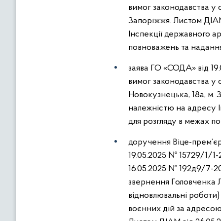
вимог законодавства у с
Запоріжжя. Листом ДІАМ
Інспекції державного а
повноважень та надання
заява ГО «СОДА» від 19
вимог законодавства у с
Новокузнецька, 18а, м.
належністю на адресу І
для розгляду в межах по
доручення Віце-прем’єр-
19.05.2025 № 15729/1/1-
16.05.2025 № 192д9/7-2
звернення Головченка Л.
відновлювальні роботи)
воєнних дій за адресою: