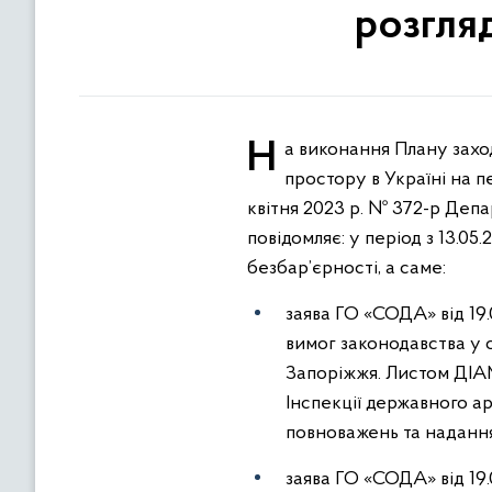
розгляд
На виконання Плану заходів на 2023-2024 роки з реалізації Національної стратегії із створення безбар`єрного
простору в Україні на п
квітня 2023 р. № 372-р Деп
повідомляє: у період з 13.0
безбар’єрності, а саме:
заява ГО «СОДА» від 19
вимог законодавства у сф
Запоріжжя. Листом ДІАМ
Інспекції державного а
повноважень та надання
заява ГО «СОДА» від 19