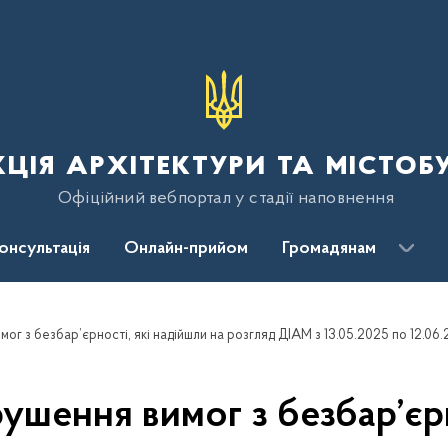
ція архітектури та містоб
Офіційний вебпортал у стадії наповнення
консультація
Онлайн-прийом
Громадянам
г з безбар’єрності, які надійшли на розгляд ДІАМ з 13.05.2025 по 12.06
шення вимог з безбар’єрно