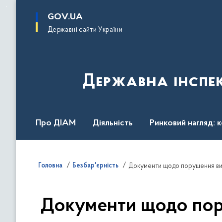
до
основного
GOV.UA
вмісту
Державні сайти України
Державна інспек
Про ДІАМ
Діяльність
Ринковий нагляд: 
Законодавство
Пресслужба
Контакти
Головна
Безбар'єрність
Документи щодо порушення вимо
Документи щодо пору