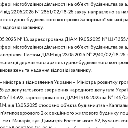
фері містобудівної діяльності на об’єкті будівництва за а
 від 22.05.2025 № 2861/02/18-25 заяву направлено за н
рхітектурно-будівельного контролю Запорізької міської р
 відповіді заявнику.
.05.2025 № 13, зареєстрована ДІАМ 19.05.2025 № Ш/1355
фері містобудівної діяльності на об’єкті будівництва за а
 Запоріжжя. Листом ДІАМ від 23.05.2025 № 2940/02/18-25 
нспекції державного архітектурно-будівельного контролю
вноважень та надання відповіді заявнику.
міністра з відновлення України – Міністра розвитку гром
25 до депутатського звернення народного депутата Україн
025/114592, зареєстрованого ДІАМ 19.05.2025 за № 146/03
М. від 13.05.2025 стосовно об’єкта будівництва «Капітал
 п`ятиповерхового 2-х секційного житлового будинку пош
 смт. Макарів, вул. Димитрія Ростовського 62, Бучанського