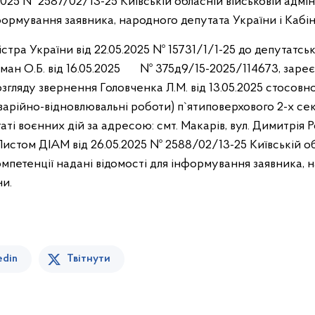
025 № 2587/02/13-25 Київській обласній військовій адмін
формування заявника, народного депутата України і Кабін
стра України від 22.05.2025 № 15731/1/1-25 до депутатс
ман О.Б. від 16.05.2025 № 375д9/15-2025/114673, заре
згляду звернення Головченка Л.М. від 13.05.2025 стосовн
варійно-відновлювальні роботи) п`ятиповерхового 2-х с
ті воєнних дій за адресою: смт. Макарів, вул. Димитрія 
. Листом ДІАМ від 26.05.2025 № 2588/02/13-25 Київській о
омпетенції надані відомості для інформування заявника, 
їни.
edin
Твітнути