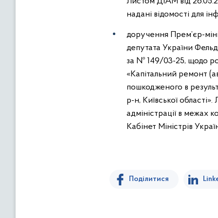
Листом ДІАМ від 26.05.2
надані відомості для ін
доручення Прем’єр-міні
депутата України Фельд
за № 149/03-25, щодо ро
«Капітальний ремонт (а
пошкодженого в результа
р-н, Київської області»
адміністрації в межах к
Кабінет Міністрів Укра
Поділитися
Link