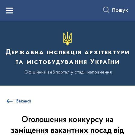
до
основного
Пошук
вмісту
Menu
Державна інспекція архітектури
та містобудування України
Офіційний вебпортал у стадії наповнення
Вакансії
Оголошення конкурсу на
заміщення вакантних посад від