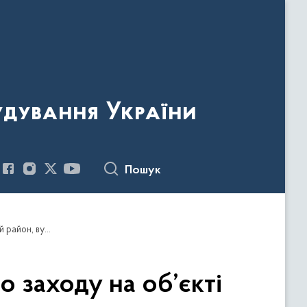
удування України
Пошук
Повідомлення про проведення позапланового заходу на об’єкті будівництва за адресою: м. Київ, Святошинський район, вул. Зодчих, 44, станція швидкісного трамваю «Кільцева дорога».
 заходу на об’єкті