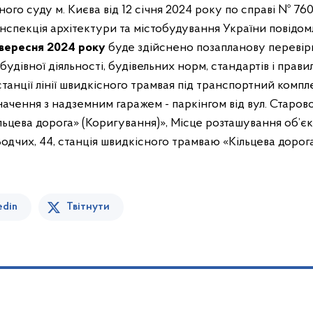
ого суду м. Києва від 12 січня 2024 року по справі № 7
нспекція архітектури та містобудування України повідом
 вересня 2024 року
буде здійснено позапланову перевір
удівної діяльності, будівельних норм, стандартів і правил
танції лінії швидкісного трамвая під транспортний компл
чення з надземним гаражем - паркінгом від вул. Старово
льцева дорога» (Коригування)», Місце розташування об’єкт
одчих, 44, станція швидкісного трамваю «Кільцева дорога
edin
Твітнути