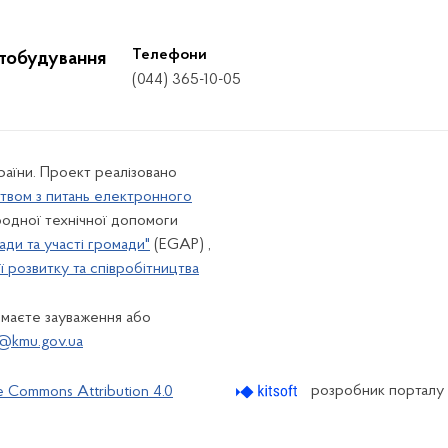
Телефони
стобудування
(044) 365-10-05
країни. Проект реалізовано
твом з питань електронного
одної технічної допомоги
ади та участі громади"
(EGAP) ,
 розвитку та співробітництва
 маєте зауваження або
@kmu.gov.ua
розробник порталу
e Commons Attribution 4.0