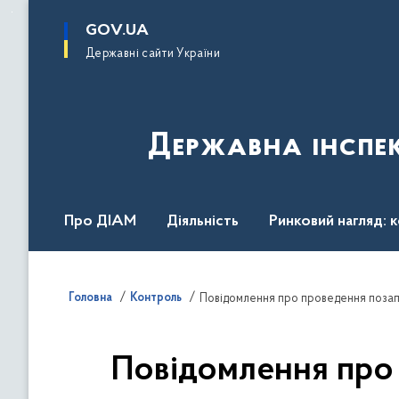
до
основного
GOV.UA
вмісту
Державні сайти України
Державна інспек
Про ДІАМ
Діяльність
Ринковий нагляд: 
Законодавство
Пресслужба
Контакти
Головна
Контроль
Повідомлення про 