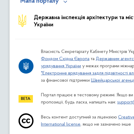
Мапа порталу
Державна інспекція архітектури та мі
України
Власність Секретаріату Кабінету Міністрів У
Фондом Східна Європа
та
Державним агентс
урядування України
у межах програми міжнар
"Електронне врядування задля підзвітності вл
за фінансової підтримки
Швейцарської агенції
Портал працює в тестовому режимі. Якщо ви
пропозиції, будь ласка, напишіть нам:
support
Весь контент доступний за ліцензією
Creativ
International license
, якщо не зазначено інше