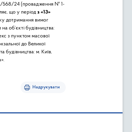
60/568/24 (провадження № 1-
ляє, що у період
з «13»
ку дотримання вимог
 на об’єкті будівництва:
екс з пунктом масової
кзальної до Великої
а будівництва: м. Київ,
».
Надрукувати