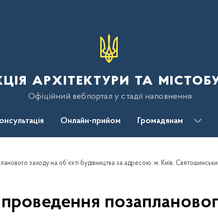
ція архітектури та містоб
Офіційний вебпортал у стадії наповнення
консультація
Онлайн-прийом
Громадянам
проведення позапланового