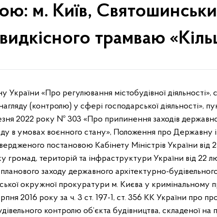
ою: м. Київ, Святошинськи
швидкісного трамваю «Кіль
ону України «Про регулювання містобудівної діяльності», 
агляду (контролю) у сфері господарської діяльності», п
резня 2022 року № 303 «Про припинення заходів державно
ду в умовах воєнного стану», Положення про Державну і
твердженого постановою Кабінету Міністрів України від 
ку громад, територій та інфраструктури України від 22 
планового заходу державного архітектурно-будівельного 
ської окружної прокуратури м. Києва у кримінальному 
пня 2016 року за ч. 3 ст. 197-1, ст. 356 КК України про 
івельного контролю об’єкта будівництва, складеної на пі