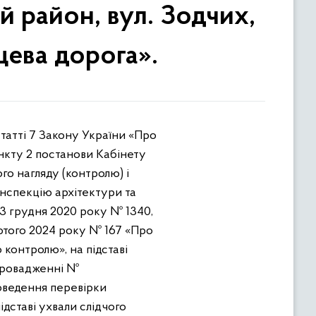
й район, вул. Зодчих,
цева дорога».
статті 7 Закону України «Про
ункту 2 постанови Кабінету
го нагляду (контролю) і
нспекцію архітектури та
23 грудня 2020 року № 1340,
лютого 2024 року № 167 «Про
контролю», на підставі
провадженні №
проведення перевірки
дставі ухвали слідчого