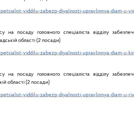
etsialist-viddilu-zabezp-diyalnosti-upravlinnya-diam-u-vi
у на посаду головного спеціаліста відділу забезпече
дській області (2 посади)
etsialist-viddilu-zabezp-diyalnosti-upravlinnya-diam-u-ki
у на посаду головного спеціаліста відділу забезпече
ій області (2 посади)
etsialist-viddilu-zabezp-diyalnosti-upravlinnya-diam-u-ri