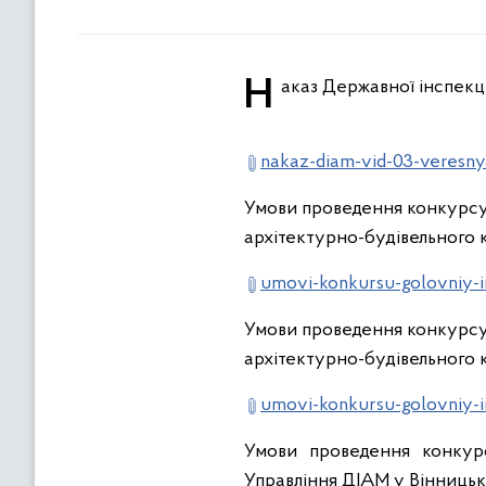
Наказ Державної інспекц
nakaz-diam-vid-03-veresny
Умови проведення конкурсу 
архітектурно-будівельного 
umovi-konkursu-golovniy-i
Умови проведення конкурсу 
архітектурно-будівельного 
umovi-konkursu-golovniy-i
Умови проведення конкурс
Управління ДІАМ у Вінницькі