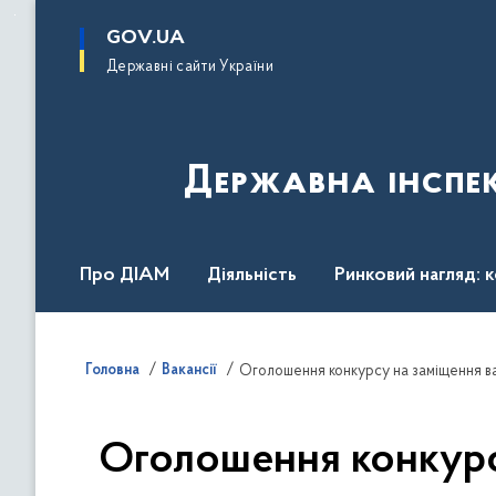
до
основного
GOV.UA
вмісту
Державні сайти України
Державна інспек
Про ДІАМ
Діяльність
Ринковий нагляд: 
Законодавство
Пресслужба
Контакти
Головна
Вакансії
Оголошення конкурсу на заміщення ва
Оголошення конкурсу