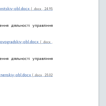
nnitskiy-obl.docx
( .docx , 24.95
ння діяльності управління
rovogradskiy-obl.docx
( .docx ,
ння діяльності управління
vnenskiy-obl.docx
( .docx , 25.02