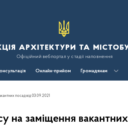
ція архітектури та містоб
Офіційний вебпортал у стадії наповнення
консультація
Онлайн-прийом
Громадянам
кантних посад від 03.09.2021
 на заміщення вакантних 