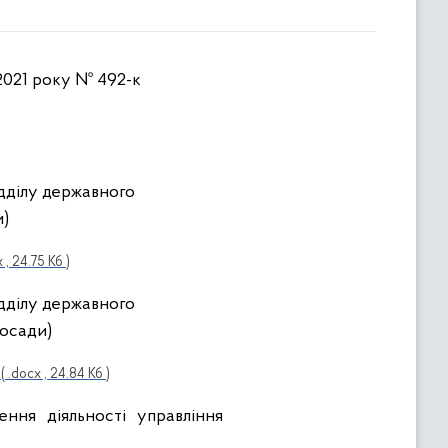
 2021 року № 492-к
ідділу державного
и)
 , 24.75 Кб )
ідділу державного
посади)
( .docx , 24.84 Кб )
ння діяльності управління