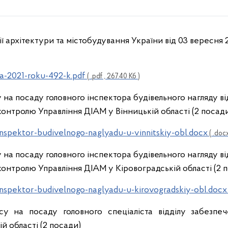
ії архітектури та містобудування України від 03 вересня
a-2021-roku-492-k.pdf
( .pdf , 267.40 Кб )
на посаду головного інспектора будівельного нагляду в
контролю Управління ДІАМ у Вінницькій області (2 посад
nspektor-budivelnogo-naglyadu-u-vinnitskiy-obl.docx
( .docx
на посаду головного інспектора будівельного нагляду в
контролю Управління ДІАМ у Кіровоградській області (2 
nspektor-budivelnogo-naglyadu-u-kirovogradskiy-obl.docx
у на посаду головного спеціаліста відділу забезпече
й області (2 посади)