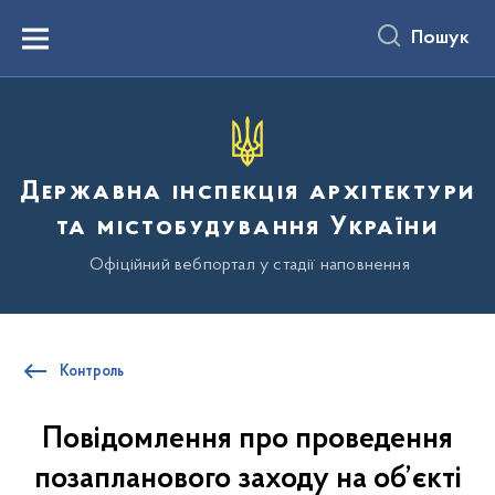
до
основного
Пошук
вмісту
Menu
Державна інспекція архітектури
та містобудування України
Офіційний вебпортал у стадії наповнення
Контроль
Повідомлення про проведення
позапланового заходу на об’єкті