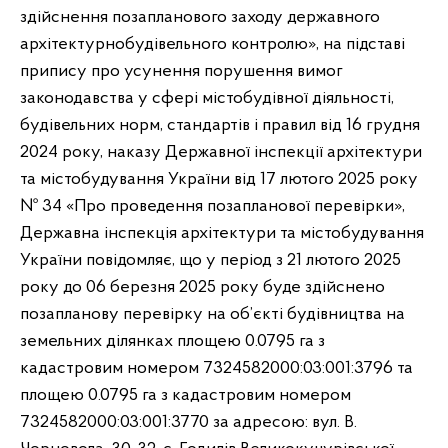
здійснення позапланового заходу державного
архітектурнобудівельного контролю», на підставі
припису про усунення порушення вимог
законодавства у сфері містобудівної діяльності,
будівельних норм, стандартів і правил від 16 грудня
2024 року, наказу Державної інспекції архітектури
та містобудування України від 17 лютого 2025 року
№ 34 «Про проведення позапланової перевірки»,
Державна інспекція архітектури та містобудування
України повідомляє, що у період з 21 лютого 2025
року до 06 березня 2025 року буде здійснено
позапланову перевірку на об’єкті будівництва на
земельних ділянках площею 0.0795 га з
кадастровим номером 7324582000:03:001:3796 та
площею 0.0795 га з кадастровим номером
7324582000:03:001:3770 за адресою: вул. В.