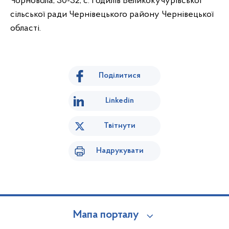
Чорновола, 30-32, с. Годилів Великокучурівської
сільської ради Чернівецького району Чернівецької
області.
Поділитися
Linkedin
Твітнути
Надрукувати
Мапа порталу