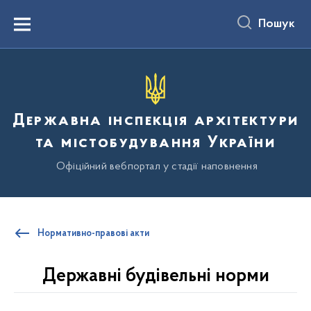
до
основного
Пошук
вмісту
Menu
Державна інспекція архітектури
та містобудування України
Офіційний вебпортал у стадії наповнення
Нормативно-правові акти
Державні будівельні норми