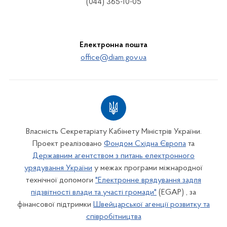
(044) 365-10-05
Електронна пошта
office@diam.gov.ua
Власність Секретаріату Кабінету Міністрів України.
Проект реалізовано
Фондом Східна Європа
та
Державним агентством з питань електронного
урядування України
у межах програми міжнародної
технічної допомоги
"Електронне врядування задля
підзвітності влади та участі громади"
(EGAP) , за
фінансової підтримки
Швейцарської агенції розвитку та
співробітництва