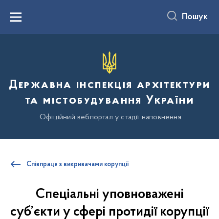
до
основного
Пошук
вмісту
Menu
Державна інспекція архітектури
та містобудування України
Офіційний вебпортал у стадії наповнення
Співпраця з викривачами корупції
Спеціальні уповноважені
суб’єкти у сфері протидії корупції