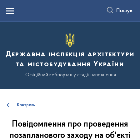
до
основного
Пошук
вмісту
Menu
Державна інспекція архітектури
та містобудування України
Офіційний вебпортал у стадії наповнення
Контроль
Повідомлення про проведення
позапланового заходу на об'єкті