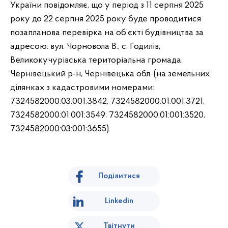
України повідомляє, що у період з 11 серпня 2025
року до 22 серпня 2025 року буде проводитися
позапланова перевірка на об’єкті будівництва за
адресою: вул. Чорновола В., с. Годилів,
Великокучурівська територіальна громада,
Чернівецький р-н, Чернівецька обл. (на земельних
ділянках з кадастровими номерами:
7324582000:03:001:3842, 7324582000:01:001:3721,
7324582000:01:001:3549; 7324582000:01:001:3520,
7324582000:03:001:3655).
Поділитися
Linkedin
Твітнути