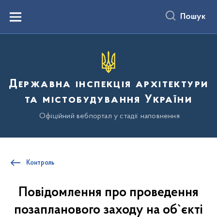
до
основного
Пошук
вмісту
Menu
Державна інспекція архітектури
та містобудування України
Офіційний вебпортал у стадії наповнення
Контроль
Повідомлення про проведення
позапланового заходу на об`єкті