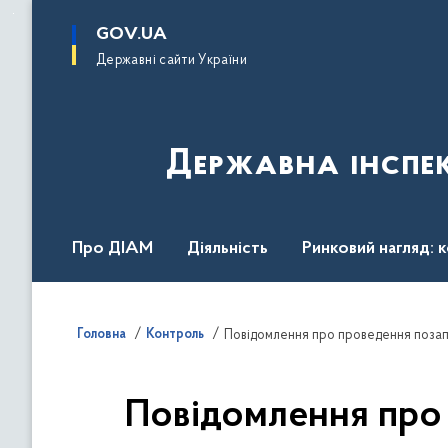
до
основного
GOV.UA
вмісту
Державні сайти України
Державна інспек
Про ДІАМ
Діяльність
Ринковий нагляд: 
Законодавство
Пресслужба
Контакти
Головна
Контроль
Повідомлення про 