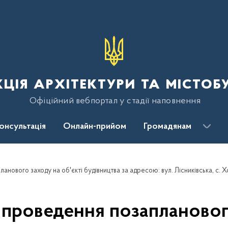
ція архітектури та містоб
Офіційний вебпортал у стадії наповнення
консультація
Онлайн-прийом
Громадянам
проведення позапланового