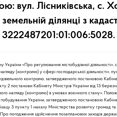
ю: вул. Лісниківська, с. Х
а земельній ділянці з кад
3222487201:01:006:5028.
ону України «Про регулювання містобудівної діяльності», 
агляду (контролю) у сфері господарської діяльності», п
дівельного контролю, затвердженого постановою Кабінет
кту 2 постанови Кабінету Міністрів України від 13 бере
ого нагляду (контролю) в умовах воєнного стану», Пол
стобудування України, затвердженого постановою Кабінет
зацу 3 пункту 1 наказу Міністерства розвитку громад та 
Про погодження здійснення позапланових заходів держа