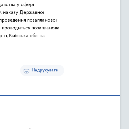
давства у сфері
ку, наказу Державної
о проведення позапланової
у
проводиться позапланова
р-н, Київська обл. на
Надрукувати