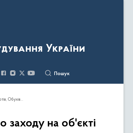
удування України
Пошук
Повідомлення про проведення позапланового заходу на об'єкті будівництва за адресою: вул. Лісниківська, с. Хотів, Обухівський р-н, Київська обл. на земельній ділянці з кадастровим номером 3222487201:01:006:5028.
 заходу на об'єкті