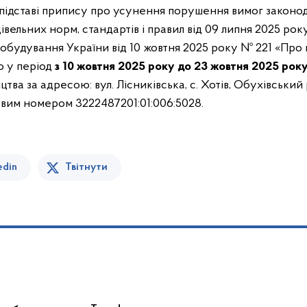
 підставі припису про усунення порушення вимог законо
дівельних норм, стандартів і правил від 09 липня 2025 ро
стобудування України від 10 жовтня 2025 року № 221 «Пр
о у період
з 10 жовтня 2025 року до 23 жовтня 2025 рок
цтва за адресою: вул. Лісниківська, с. Хотів, Обухівський 
овим номером 3222487201:01:006:5028.
edin
Твітнути