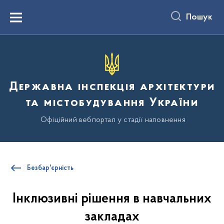
до
основного
Пошук
вмісту
Menu
Державна інспекція архітектури
та містобудування України
Офіційний вебпортал у стадії наповнення
Безбар'єрність
Інклюзивні рішення в навчальних
закладах