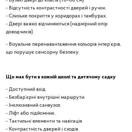
- Вузькі двері до класів (70–80 см).
- Відсутність контрастності дверей і ручок.
- Слизьке покриття у коридорах і тамбурах.
- Двері важко відчиняються (надмірний опір
доводчиків).
- Візуальне перенавантаження кольорів інтер’єрів,
що порушує сенсорну безпеку.
Що має бути в кожній школі та дитячому садку
- Доступний вхід.
- Безбар’єрні внутрішні маршрути.
- Інклюзивний санвузол.
- Ліфт або підйомник.
- Тактильні елементи та навігація.
- Контрастність дверей і сходів.