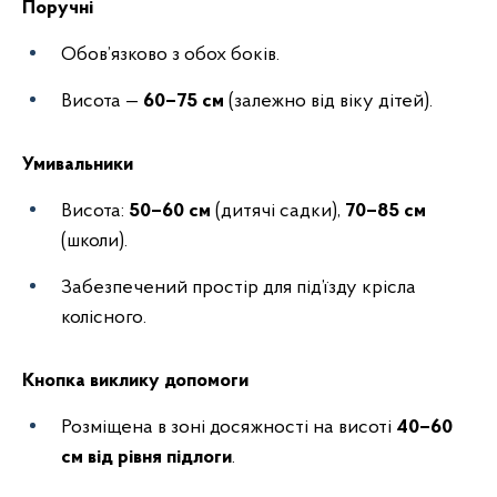
Поручні
Обов’язково з обох боків.
Висота —
60–75 см
(залежно від віку дітей).
Умивальники
Висота:
50–60 см
(дитячі садки),
70–85 см
(школи).
Забезпечений простір для під’їзду крісла
колісного.
Кнопка виклику допомоги
Розміщена в зоні досяжності на висоті
40–60
см від рівня підлоги
.