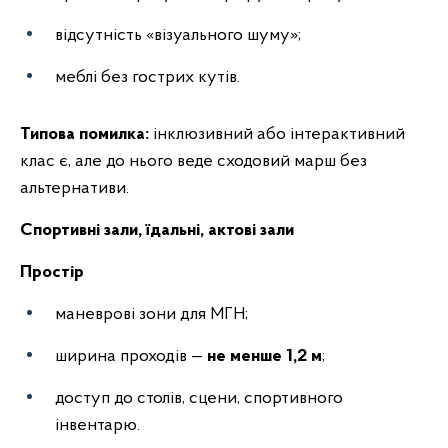
відсутність «візуального шуму»;
меблі без гострих кутів.
Типова помилка:
інклюзивний або інтерактивний
клас є, але до нього веде сходовий марш без
альтернативи.
Спортивні зали, їдальні, актові зали
Простір
маневрові зони для МГН;
ширина проходів —
не менше 1,2 м
;
доступ до столів, сцени, спортивного
інвентарю.