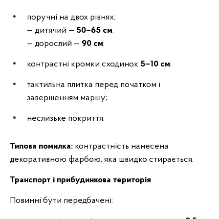
поручні на двох рівнях:
— дитячий —
50–65 см
,
— дорослий —
90 см
;
контрастні кромки сходинок
5–10 см
;
тактильна плитка перед початком і
завершенням маршу;
неслизьке покриття.
Типова помилка:
контрастність нанесена
декоративною фарбою, яка швидко стирається.
Транспорт і прибудинкова територія
Повинні бути передбачені: