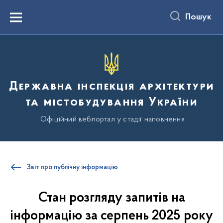
до
основного
Пошук
вмісту
Menu
Державна інспекція архітектури
та містобудування України
Офіційний вебпортал у стадії наповнення
Звіт про публічну інформацію
Стан розгляду запитів на
інформацію за серпень 2025 року