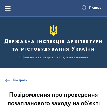
до
основного
Пошук
вмісту
Menu
Державна інспекція архітектури
та містобудування України
Офіційний вебпортал у стадії наповнення
Контроль
Повідомлення про проведення
позапланового заходу на об’єкті