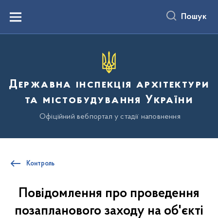
до
основного
Пошук
вмісту
Menu
Державна інспекція архітектури
та містобудування України
Офіційний вебпортал у стадії наповнення
Контроль
Повідомлення про проведення
позапланового заходу на об'єкті