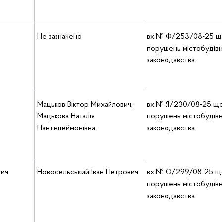
Не зазначено
вх.№ Ф/253/08-25 
порушень містобудів
законодавства
Мацьков Віктор Михайлович,
вх.№ Я/230/08-25 щ
Мацькова Наталія
порушень містобудів
Пантелеймонівна.
законодавства
вич
Новосельський Іван Петрович
вх.№ О/299/08-25 щ
порушень містобудів
законодавства