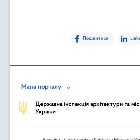
Поділитися
Link
Мапа порталу
Державна інспекція архітектури та мі
України