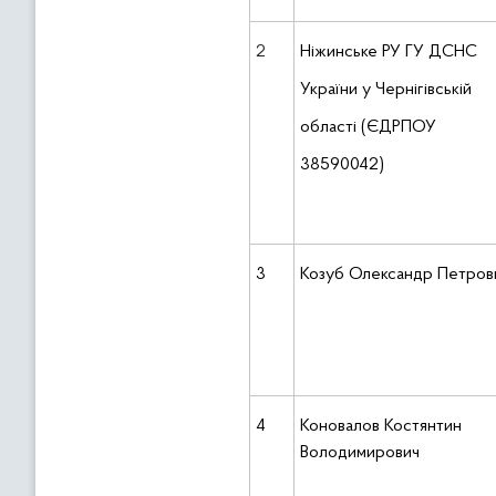
2
Ніжинське РУ ГУ ДСНС
України у Чернігівській
області (ЄДРПОУ
38590042)
3
Козуб Олександр Петров
4
Коновалов Костянтин
Володимирович