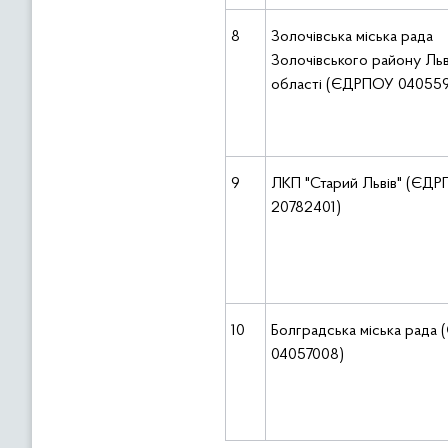
8
Золочівська міська рада
Золочівського району Льв
області (ЄДРПОУ 04055
9
ЛКП "Старий Львів" (ЄД
20782401)
10
Болградська міська рада
04057008)