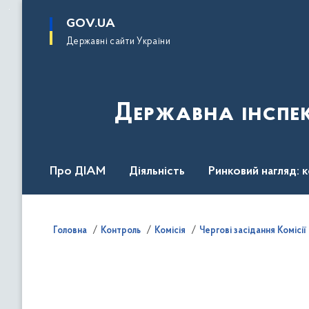
до
основного
GOV.UA
вмісту
Державні сайти України
Державна інспек
Про ДІАМ
Діяльність
Ринковий нагляд: 
Законодавство
Пресслужба
Контакти
Головна
Контроль
Комісія
Чергові засідання Комісії