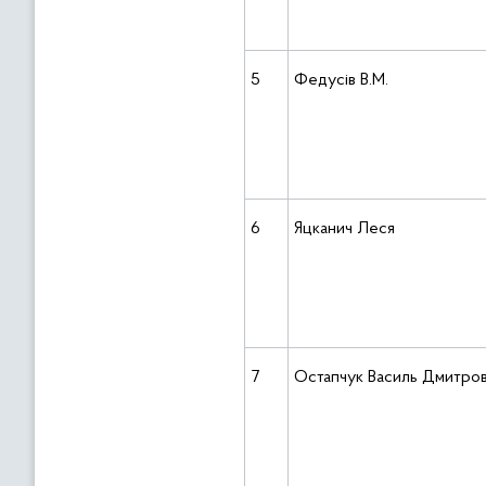
5
Федусів В.М.
6
Яцканич Леся
7
Остапчук Василь Дмитро