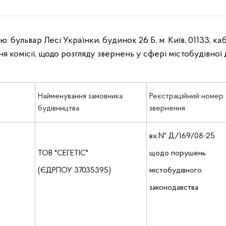
сою: бульвар Лесі Українки, будинок 26 Б, м. Київ, 01133, каб
я комісії, щодо розгляду звернень у сфері містобудівної 
:
Найменування замовника
Реєстраційний номер
будівництва
звернення
вх.№ Д/169/08-25
ТОВ "СЕГЕТІС"
щодо порушень
(ЄДРПОУ 37035395)
містобудівного
законодавства