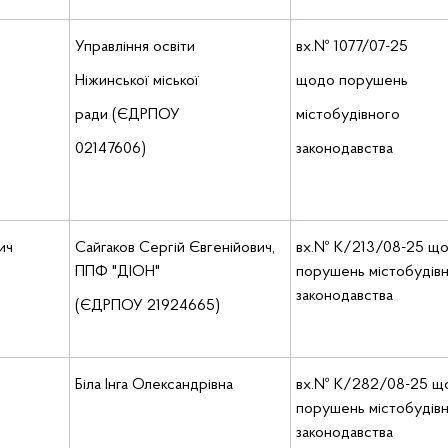
Управління освіти
вх.№ 1077/07-25
Ніжинської міської
щодо порушень
ради (ЄДРПОУ
містобудівного
02147606)
законодавства
ич
Сайгаков Сергій Євгенійович,
вх.№ К/213/08-25 щ
ППФ "ДІОН"
порушень містобудів
законодавства
(ЄДРПОУ 21924665)
Біла Інга Олександрівна
вх.№ К/282/08-25 щ
порушень містобудів
законодавства