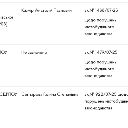
Казмір Анатолій Павлович
вх.№ 1488/07-25
івської
щодо порушень
908)
містобудівного
законодавства
РПОУ
Не зазначено
вх.№ 1479/07-25
щодо порушень
містобудівного
законодавства
 (ЄДРПОУ
Септарова Галина Степанівна
вх.№ 922/07-25 щод
порушень містобудів
законодавства