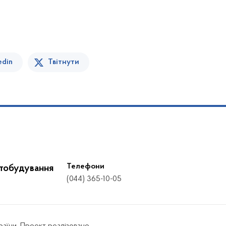
edin
Твітнути
Телефони
стобудування
(044) 365-10-05