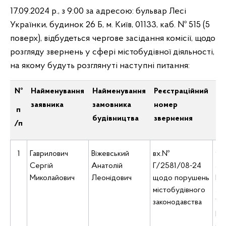
17.09.2024 р., з 9:00 за адресою: бульвар Лесі
Українки, будинок 26 Б, м. Київ, 01133, каб. № 515 (5
поверх), відбудеться чергове засідання комісії, щодо
розгляду звернень у сфері містобудівної діяльності,
на якому будуть розглянуті наступні питання:
№
Найменування
Найменування
Реєстраційний
Ча
заявника
замовника
номер
пр
п
будівництва
звернення
за
/п
1
Гаврилович
Віжевський
вх.№
9:0
Сергій
Анатолій
Г/2581/08-24
ад
Миколайович
Леонідович
щодо порушень
Киї
містобудівного
Ле
законодавства
Укр
Б, 