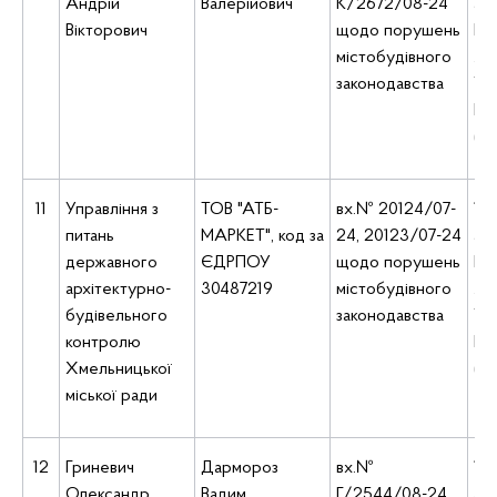
Андрій
Валерійович
К/2672/08-24
ад
Вікторович
щодо порушень
Киї
містобудівного
Ле
законодавства
Укр
Б, 
(5
11
Управління з
ТОВ "АТБ-
вх.№ 20124/07-
10:
питань
МАРКЕТ", код за
24, 20123/07-24
ад
державного
ЄДРПОУ
щодо порушень
Киї
архітектурно-
30487219
містобудівного
Ле
будівельного
законодавства
Укр
контролю
Б, 
Хмельницької
(5
міської ради
12
Гриневич
Дармороз
вх.№
10:
Олександр
Вадим
Г/2544/08-24,
ад