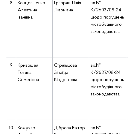
8
Концевіченко
Гргорян Лілія
вх.№
10:
Алевтина
Лівонівна
К/2603/08-24
ад
Іванівна
щодо порушень
Киї
містобудівного
Ле
законодавства
Укр
Б, 
(5
9
Кривошея
Стрільцова
вх.№
10:
Тетяна
Зінаїда
К/2627/08-24
ад
Семенівна
Кіндратієва
щодо порушень
Киї
містобудівного
Ле
законодавства
Укр
Б, 
(5
10
Кожухар
Діброва Віктор
вх.№
10: