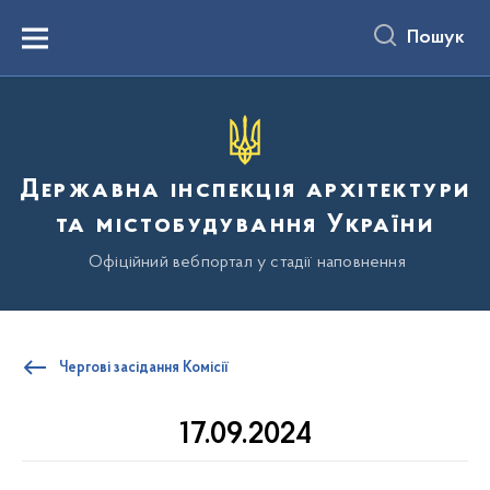
до
основного
Пошук
вмісту
Menu
Державна інспекція архітектури
та містобудування України
Офіційний вебпортал у стадії наповнення
Чергові засідання Комісії
17.09.2024