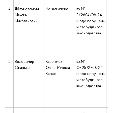
4
Яблуновський
Не зазначено
вх.№
9:3
Максим
Я/2604/08-24
ад
Миколайович
щодо порушень
Киї
містобудівного
Ле
законодавства
Укр
Б, 
(5
5
Володимир
Ксьонжек
вх.№
9:4
Онацько
Ольга, Микола
О/2572/08-24
ад
Карась
щодо порушень
Киї
містобудівного
Ле
законодавства
Укр
Б, 
(5