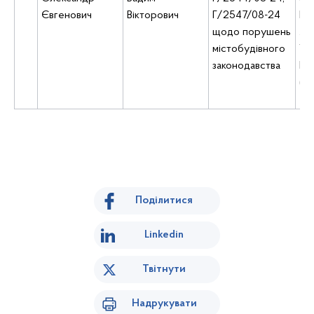
Євгенович
Вікторович
Г/2547/08-24
Киї
щодо порушень
Ле
містобудівного
Укр
законодавства
Б, 
(5
Поділитися
Linkedin
Твітнути
Надрукувати