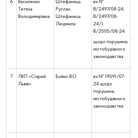
6
Василенко
Штефанець
вх.№
9:5
Тетяна
Руслан,
В/2497/08-24,
ад
Володимирівна
Штефанець
В/2497/08-
Киї
Людмила
24/1,
Ле
В/2505/08-24
Укр
Б, 
щодо порушень
(5
містобудівного
законодавства
7
ЛКП «Старий
Бойко В.О.
вх.№ 19591/07-
10:
Львів»
24 щодо
ад
порушень
Киї
містобудівного
Ле
законодавства
Укр
Б, 
(5