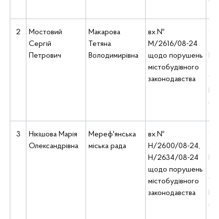
(5
2
Мостовий
Макарова
вх.№
9:1
Сергій
Тетяна
М/2616/08-24
ад
Петрович
Володимирівна
щодо порушень
Киї
містобудівного
Ле
законодавства
Укр
Б, 
(5
3
Нікішова Марія
Мереф'янська
вх.№
9:2
Олександрівна
міська рада
Н/2600/08-24,
ад
Н/2634/08-24
Киї
щодо порушень
Ле
містобудівного
Укр
законодавства
Б, 
(5