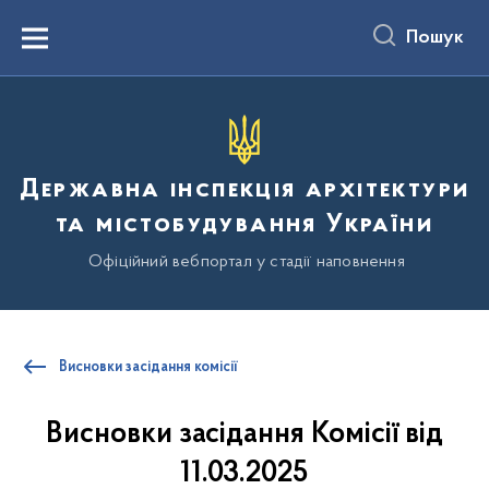
до
основного
Пошук
вмісту
Menu
Державна інспекція архітектури
та містобудування України
Офіційний вебпортал у стадії наповнення
Висновки засідання комісії
Висновки засідання Комісії від
11.03.2025