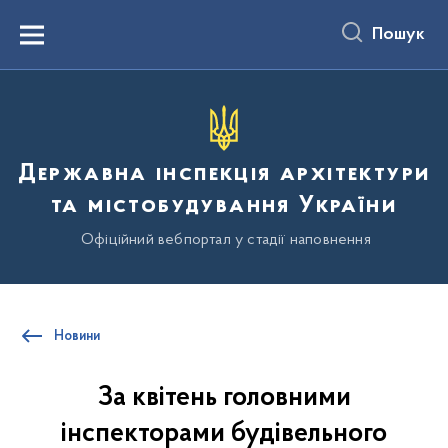
до
основного
Пошук
вмісту
Menu
Державна інспекція архітектури
та містобудування України
Офіційний вебпортал у стадії наповнення
Новини
За квітень головними
інспекторами будівельного