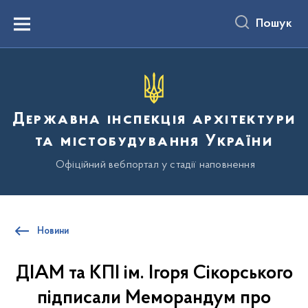
до
основного
Пошук
вмісту
Menu
Державна інспекція архітектури
та містобудування України
Офіційний вебпортал у стадії наповнення
Новини
ДІАМ та КПІ ім. Ігоря Сікорського
підписали Меморандум про