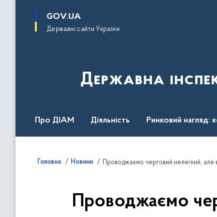
до
основного
GOV.UA
вмісту
Державні сайти України
Державна інспек
Про ДІАМ
Діяльність
Ринковий нагляд: 
Законодавство
Пресслужба
Контакти
Головна
Новини
Проводжаємо черговий нелегкий, але в
Проводжаємо черг