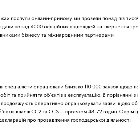
жах послуги онлайн-прийому ми провели понад пів тисячі
адали понад 4000 офіційних відповідей на звернення гр
авниками бізнесу та міжнародними партнерами.
наші спеціалісти опрацювали близько 110 000 заявок щодо 
обіт та прийняття об'єктів в експлуатацію. В порівнянні з
 продовжують оперативно опрацьовувати заяви: щодо об'є
'єктів класів СС2 та СС3 — протягом 48-72 годин. Окрім ц
екларацій про провадження господарської діяльності.