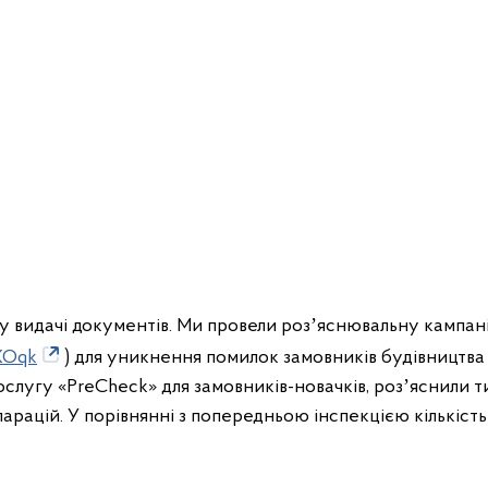
 у видачі документів. Ми провели розʼяснювальну кампан
XOqk
) для уникнення помилок замовників будівництва 
слугу «PreCheck» для замовників-новачків, розʼяснили т
арацій. У порівнянні з попередньою інспекцією кількість 