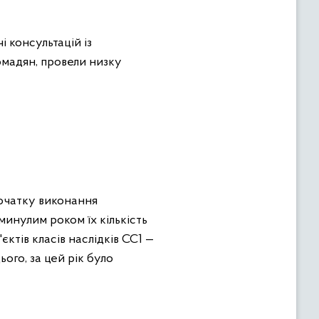
 консультацій із
омадян, провели низку
початку виконання
 минулим роком їх кількість
ктів класів наслідків СС1 —
ього, за цей рік було