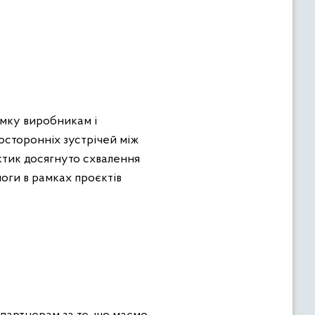
имку виробникам і
осторонніх зустрічей між
ктик досягнуто схвалення
оги в рамках проєктів