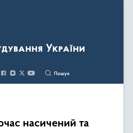
удування України
Пошук
очас насичений та