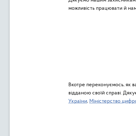
Дякуємо нашим захисникам і
можливість працювати й нам 
Вкотре переконуємось, як в
відданою своїй справі. Дя
України
,
Міністерство цифр