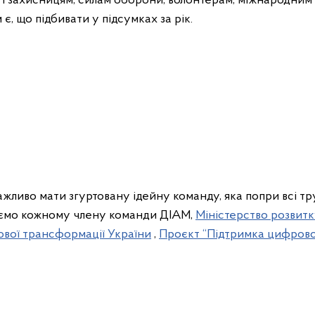
 захисницям, силам оборони, волонтерам, міжнародним 
є, що підбивати у підсумках за рік.
ажливо мати згуртовану ідейну команду, яка попри всі т
куємо кожному члену команди ДІАМ,
Міністерство розвитк
ової трансформації України
,
Проєкт “Підтримка цифрово