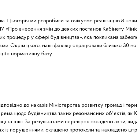
а. Цьогоріч ми розробили та очікуємо реалізацію 8 но
МУ «Про внесення змін до деяких постанов Кабінету Міні
х процедур у сфері будівництва», яка покликана забез
ми. Окрім цього, наші фахівці опрацювали близько 30 но
ації в нормативну базу.
ідповідно до наказів Міністерства розвитку громад і тер
крема щодо будівництва таких резонансних обʼєктів, як 
ці та інші. За результатами перевірок складено акти, ви
ах із порушеннями, складено протоколи та накладено шт