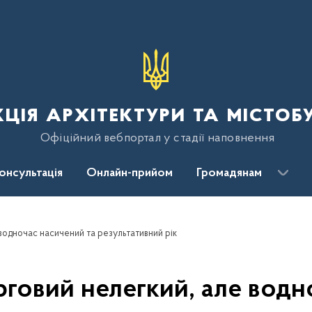
ція архітектури та містоб
Офіційний вебпортал у стадії наповнення
консультація
Онлайн-прийом
Громадянам
одночас насичений та результативний рік
овий нелегкий, але водн