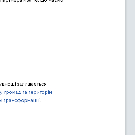
партнерам за те, що маємо
руднощі залишається
у громад та територій
ї трансформації”
.