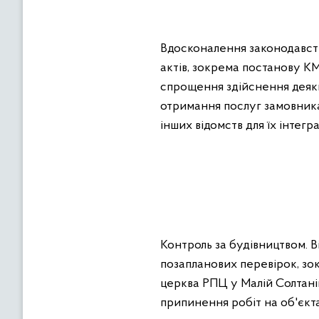
Вдосконалення законодавств
актів, зокрема постанову К
спрощення здійснення деяки
отримання послуг замовника
інших відомств для їх інтегр
Контроль за будівництвом. В
позапланових перевірок, зо
церква РПЦ у Малій Солтанів
припинення робіт на об'єкт