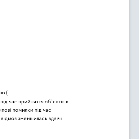
ію (
під час прийняття обʼєктів в
ипові помилки під час
відмов зменшилась вдвічі.