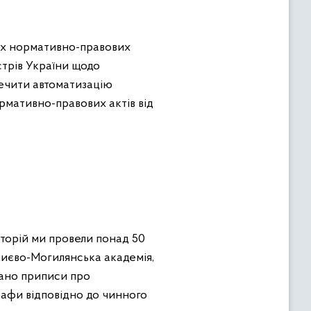
вих нормативно-правових
стрів України щодо
печити автоматизацію
рмативно-правових актів від
иторій ми провели понад 50
Києво-Могилянська академія,
дано приписи про
рафи відповідно до чинного