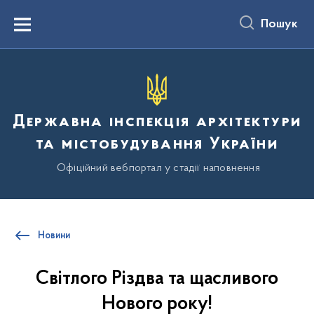
до
основного
Пошук
вмісту
Menu
Державна інспекція архітектури
та містобудування України
Офіційний вебпортал у стадії наповнення
Новини
Світлого Різдва та щасливого
Нового року!